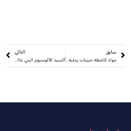
سابق
التالي
مواد كاشطة حبيبات رملية من الفولاذ المصبوب S390
أكسيد الألومنيوم البني عالي النقاء 95% كوروندوم بني