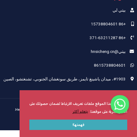
بيتي لي
+86 15738804601
+86 371-63211287
بيتي@hnsicheng.cn
8615738804601
#1903، ميدان ياشينغ تايمز، طريق سونغشان الجنوبي، تشنغتشو، الصين
يستخدم هذا الموقع ملفات تعريف الارتباط لضمان حصولك على
حقوق الطبع والنشر © 2024 شركة Henan Sicheng Abrasives Tech Co., Ltd.
أفضل تجربة على موقعنا.
يتعلم أكثر
خريطة الموقع
مدعوم من Henan Sicheng
فهمتها!