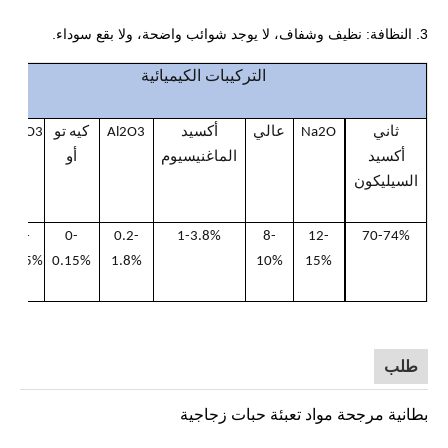
3. النظافة: نظيف وشفاف، لا يوجد شوائب واضحة، ولا بقع سوداء.
التركيبات الكيميائية
آ
ثاني
Na2O
عالي
أكسيد
Al2O3
كيه تو
Fe2O3
أكسيد
الماغنيسيوم
أو
السيليكون
0-
0-
0.2-
1-3.8%
8-
12-
70-74%
%
0.15%
0.15%
1.8%
10%
15%
طلب
بطانية مرجحة مواد تعبئة حبات زجاجية