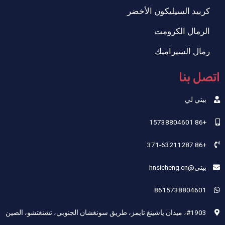
كربيد السيليكون الأخضر
الرمال الكرومت
رمال السيراميك
اتصل بنا
بيتي لي
+86 15738804601
+86 371-63211287
بيتي@hnsicheng.cn
8615738804601
#1903، ميدان ياشينغ تايمز، طريق سونغشان الجنوبي، تشنغتشو، الصين