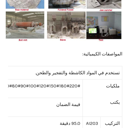
المواصفات الكيميائية:
تستخدم في المواد الكاشطة والتفجير والطحن.
ملكيات
#70#80#90#100#120#150#180#220#.
يكتب
قيمة الضمان
التركيب
AI2O3
95.0 دقيقة