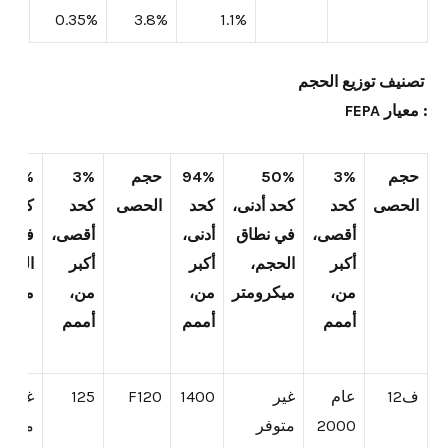
0.35%
3.8%
1.1%
تصنيف توزيع الحجم
: معيار FEPA
حجم
3%
50%
94%
حجم
3%
50%
الحصى
كحد
كحد أدنى،
كحد
الحصى
كحد
كحد أ
أقصى،
في نطاق
أدنى،
أقصى،
في نط
أكبر
الحجم،
أكبر
أكبر
الحجم
من،
ميكرومتر
من،
من،
ميكرو
أممم
أممم
أممم
ف12
عام
غير
1400
F120
125
غير
2000
متوفر
متوفر