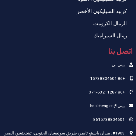
كربيد السيليكون الأخضر
الرمال الكرومت
رمال السيراميك
اتصل بنا
بيتي لي
+86 15738804601
+86 371-63211287
بيتي@hnsicheng.cn
8615738804601
#1903، ميدان ياشينغ تايمز، طريق سونغشان الجنوبي، تشنغتشو، الصين