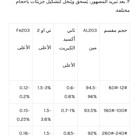
٢. بعد تبريد المصهور، يُسحق ويُنخل لتشكيل جزيئات بأحجام
مختلفة.
حجم مقسم
AL2O3
ثاني
تي او 2
Fe2O3
أكسيد
مين
الأعلى
الأعلى
الكبريت
الأعلى
0.12-
1.5-3%
0.6-
94.5-
12#-80#
0.2%
0.8%
96%
0.15-
1.5-
0.7-1%
93.5%
100#-180#
0.25%
3.8%
0.18-
1.5-
0.85-
92%
240#-280#