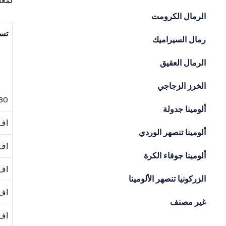
لمعايير
الرمال الكرومت
تس
رمال السيراميك
الرمال العقيق
الخرز الزجاجي
30
ألومينا جدولة
اف40
ألومينا تنصهر الوردي
اف80
ألومينا جوفاء الكرة
اف20
الزركونيا تنصهر الألومينا
اف00
غير مصنف
اف 0