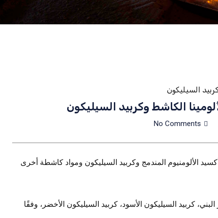
No Comments
FEPA، حبيبات دقيقة، مسحوق، F230~F2000 لحبيبات أكسيد الألومنيوم المندمج وكربيد السيليكون ومواد كاشطة أخرى
لبني، كربيد السيليكون الأسود، كربيد السيليكون الأخضر، وفقًا