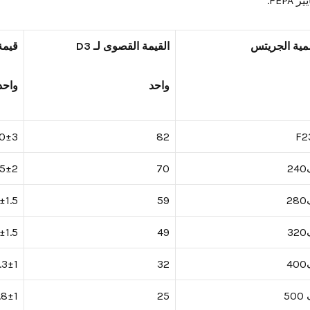
 FEPA.
مية
الجريتس
القيمة القصوى لـ D3
قيمة 0
واحد
واحد
.0±3
82
F2
2
70
.5±2
2
59
±1.5
3
49
±1.5
4
32
.3±1
50
25
.8±1