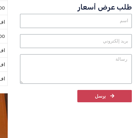
طلب عرض أسعار
00
اف 0
00
اف200
اف500
اف 00
يرسل