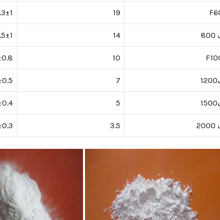
.3±1
19
F6
80
14
.5±1
±0.8
10
F10
1
7
±0.5
1
5
±0.4
20
3.5
±0.3