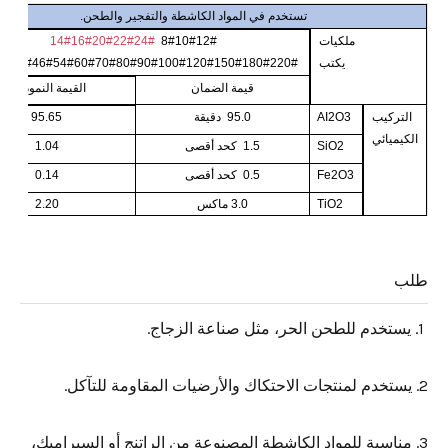
تستخدم في المواد الكاشطة والتفجير والطحن.
ملكيات
14#16#20#22#24#
8#10#12#
يكتب
30#36#40#46#54#60#70#80#90#100#120#150#180#220#.
قيمة
الضمان
القيمة
النموذجية
التركيب
I2O3
A
95.0
دقيقة
95.65
الكيميائي
SiO2
1.5
كحد أقصى
1.04
Fe2O3
0.5
كحد أقصى
0.14
TiO2
3.0 ماكس
2.20
طلب
1. يستخدم للطحن الحر، مثل صناعة الزجاج.
2. يستخدم لمنتجات الاحتكاك والأرضيات المقاومة للتآكل.
3. مناسبة للمواد الكاشطة المصنوعة من الراتنج أو السيراميك،