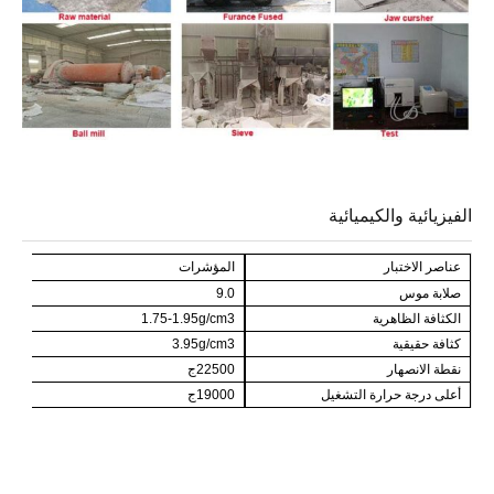
الفيزيائية والكيميائية
عناصر الاختبار
المؤشرات
صلابة موس
9.0
الكثافة الظاهرية
1.75-1.95g/cm3
كثافة حقيقية
3.95g/cm3
نقطة الانصهار
22500ج
أعلى درجة حرارة التشغيل
19000ج