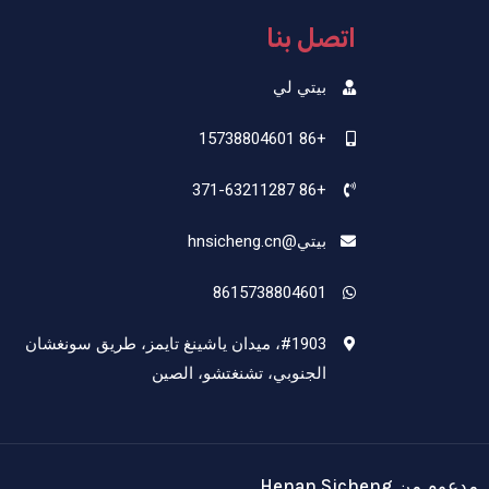
اتصل بنا
بيتي لي
+86 15738804601
+86 371-63211287
بيتي@hnsicheng.cn
8615738804601
#1903، ميدان ياشينغ تايمز، طريق سونغشان
الجنوبي، تشنغتشو، الصين
مدعوم من Henan Sicheng