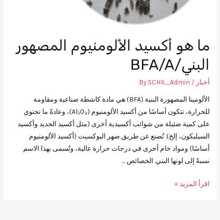
ما هو أكسيد الألومنيوم المصهور
البني/BFA/A
أخبار
/ By
SCHX_Admin
الألومينا المصهورة البنية (BFA) هي مادة كاشطة صناعية ومقاومة
للحرارة، تتكون أساسًا من أكسيد الألومنيوم (Al₂O₃)، وعادةً ما تحتوي
على كمية ضئيلة من شوائب أكسيدية أخرى (مثل أكسيد الحديد وأكسيد
السيليكون، إلخ). تُصنع عن طريق صهر البوكسيت (أكسيد الألومنيوم
أساسًا) ومواد خام أخرى في درجات حرارة عالية، وتُسمى بهذا الاسم
نسبةً إلى لونها البني. الخصائص …
اقرأ المزيد »