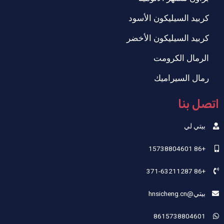
كربيد السيليكون الأسود
كربيد السيليكون الأخضر
الرمال الكرومت
رمال السيراميك
اتصل بنا
بيتي لي
+86 15738804601
+86 371-63211287
بيتي@hnsicheng.cn
8615738804601