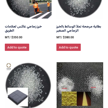
بطانية مرجحة تملأ الوسائط بالخرز
خرز زجاجي عاكس لعلامات
الزجاجي الصغير
الطريق
/MT
$
350.00
/MT
$
380.00
Add to quote
Add to quote