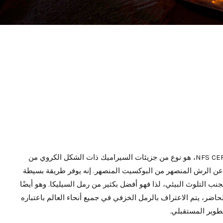
رمل مسبك السيراميك، المعروف أيضًا باسم NFS CERAMSITE-Nice Foundry Sand، هو نوع من جزيئات السيراميك ذات الشكل الكروي من
تج عن الرش المنصهر من البوكسيت المنصهر. إنه يوفر طريقة بسيطة
ب التلوث البيئي، لذا فهو أفضل بكثير من رمل السيليكا. وهو أيضًا
ر، يتم الاعتراف بالرمل الخزفي في جميع أنحاء العالم باعتباره
طوير المستقبلي.