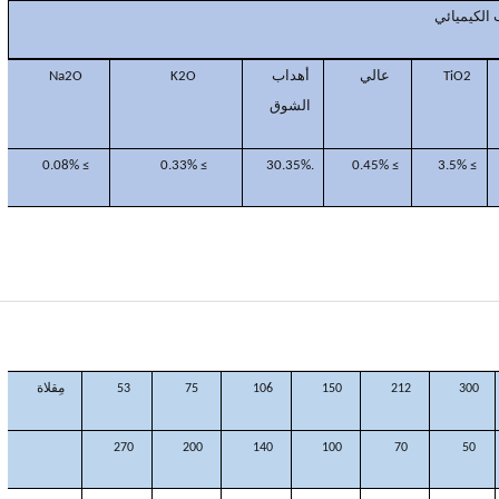
 الكيميائي
TiO2
عالي
أهداب
K2O
Na2O
الشوق
≥ 0.08%
≥ 0.33%
.30.35%
≥ 0.45%
≥ 3.5%
300
212
150
106
75
53
مِقلاة
270
200
140
100
70
50