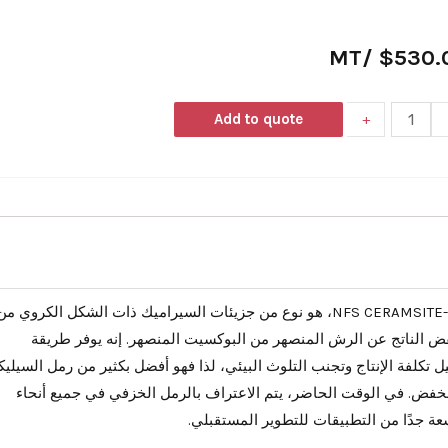
/MT
$
530.
Add to quote
+
رمل مسبك السيراميك، المعروف أيضًا باسم NFS CERAMSITE-Nice Foundry Sand، هو نوع من جزيئات السيراميك ذات الشكل الكروي م
نخفض الناتج عن الرش المنصهر من البوكسيت المنصهر. إنه يوفر طريقة
لفة الإنتاج وتجنب التلوث البيئي، لذا فهو أفضل بكثير من رمل السيليكا
خفض. في الوقت الحاضر، يتم الاعتراف بالرمل الخزفي في جميع أنحاء
ة جدًا من التطبيقات للتطوير المستقبلي.