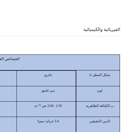
الفيزيائية والكيميائية
الخصائص الفي
G
دائري
شكل المطر
لون
بني غامق
ب
الكثافة الظاهرية
1.95 -2.05 جم /㎝
³
الدين
الحقيقي
3.4 جرام/
سم3