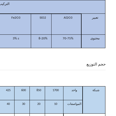
التركيب
تعبير
Fe2O3
SiO2
Al2O3
محتوى
≥ 3%
8-20%
70-75%
حجم التوزيع
شبكة
واحد
1700
850
600
425
المواصفات
10
20
30
40