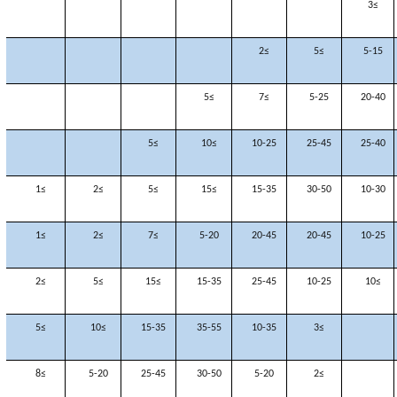
≥3
≥2
≥5
5-15
≥5
≥7
5-25
20-40
≥5
≥10
10-25
25-45
25-40
≥1
≥2
≥5
≥15
15-35
30-50
10-30
≥1
≥2
≥7
5-20
20-45
20-45
10-25
≥2
≥5
≥15
15-35
25-45
10-25
≥10
≥5
≥10
15-35
35-55
10-35
≥3
≥8
5-20
25-45
30-50
5-20
≥2