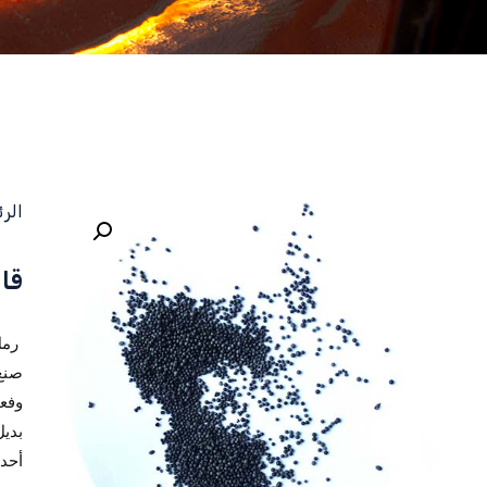
الر
قال
صنع 
وفعا
بديل
أحدث