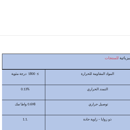
للمنتجات
زيائية
المواد
≥
درجة مئوية
المقاومة للحرارة
1800
التمدد الحراري
0.13%
توصيل
حراري
0.698 واط/مك
ذو زوايا – زاوية حادة
.1.1