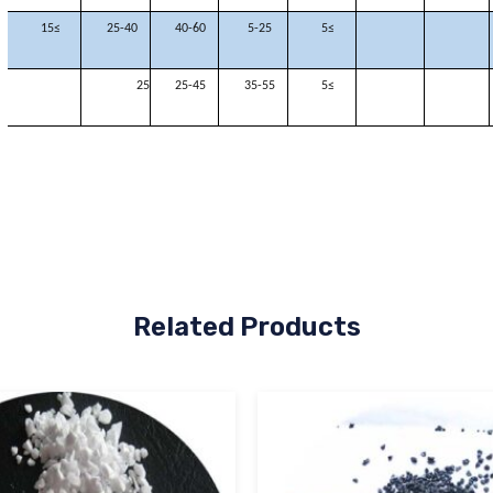
≥15
25-40
40-60
5-25
≥5
25
25-45
35-55
≥5
Related Products