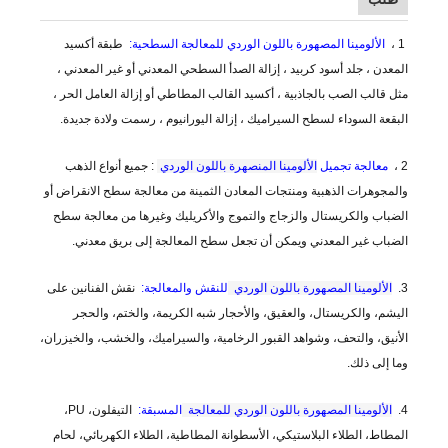
1 ،
الألومينا المصهورة باللون الوردي للمعالجة السطحية:
طبقة أكسيد
المعدن ، جلد أسود كربيد ، إزالة الصدأ السطحي المعدني أو غير المعدني ،
مثل قالب الصب بالجاذبية ، أكسيد القالب المطاطي أو إزالة العامل الحر ،
البقعة السوداء لسطح السيراميك ، إزالة اليورانيوم ، رسمت ولادة جديدة.
2 ،
معالجة تجميل
الألومينا المنصهرة باللون الوردي
: جميع أنواع الذهب
والمجوهرات الذهبية ومنتجات المعادن الثمينة من معالجة سطح الانقراض أو
الضباب والكريستال والزجاج والتموج والأكريليك وغيرها من معالجة سطح
الضباب غير المعدني ويمكن أن تجعل سطح المعالجة إلى بريق معدني.
3.
الألومينا المصهورة باللون الوردي
للنقش والمعالجة:
نقش الفنانين على
اليشم، والكريستال، والعقيق، والأحجار شبه الكريمة، والختم، والحجر
الأنيق، والتحف، وشواهد القبور الرخامية، والسيراميك، والخشب، والخيزران،
وما إلى ذلك.
4.
الألومينا المصهورة باللون الوردي للمعالجة
المسبقة:
التيفلون، PU،
المطاط، الطلاء البلاستيكي، الأسطوانة المطاطية، الطلاء الكهربائي، لحام