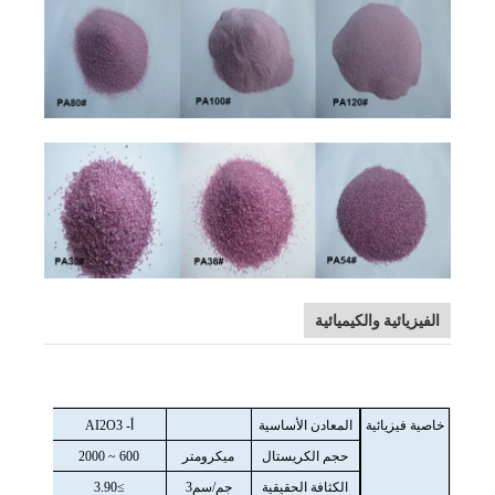
الفيزيائية والكيميائية
خاصية فيزيائية
المعادن الأساسية
أ- AI2O3
حجم الكريستال
ميكرومتر
600 ~ 2000
الكثافة الحقيقية
جم/سم3
≥3.90