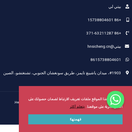
بيتي لي
+86 15738804601
+86 371-63211287
بيتي@hnsicheng.cn
8615738804601
#1903، ميدان ياشينغ تايمز، طريق سونغشان الجنوبي، تشنغتشو، الصين
يستخدم هذا الموقع ملفات تعريف الارتباط لضمان حصولك على
حقوق الطبع والنشر © 2024 شركة Henan Sicheng Abrasives Tech Co., Ltd.
أفضل تجربة على موقعنا.
يتعلم أكثر
خريطة الموقع
مدعوم من Henan Sicheng
فهمتها!