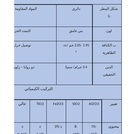
دائري
المواد
شكل المطر
المقاومة للحرارة
G
لون
بني غامق
التمدد الحراري
ب
الكثافة
1.95 -2.05 جم /㎝
توصيل
حراري
الظاهرية
³
الدين
3.4 جرام/
سم3
ذو زوايا – زاوية حادة
الحقيقي
التركيب الكيميائي
تعبير
Al2O3
SiO2
Fe2O3
TiO2
عالي
أهدا
الشو
محتوى
.30.35%
≥
≥
≥ 3%
8-
70-