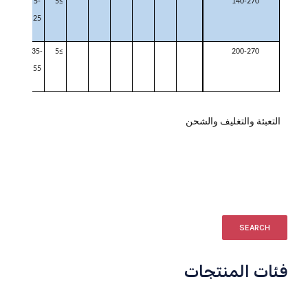
40-
5-
≥5
140-270
60
25
25-
35-
≥5
200-270
45
55
التعبئة والتغليف والشحن
SEARCH
فئات المنتجات