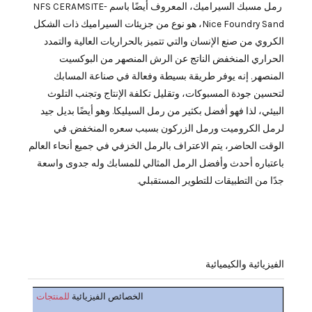
رمل مسبك السيراميك، المعروف أيضًا باسم NFS CERAMSITE-
Nice Foundry Sand، هو نوع من جزيئات السيراميك ذات الشكل
الكروي من صنع الإنسان والتي تتميز بالحراريات العالية والتمدد
الحراري المنخفض الناتج عن الرش المنصهر من البوكسيت
المنصهر. إنه يوفر طريقة بسيطة وفعالة في صناعة المسابك
لتحسين جودة المسبوكات، وتقليل تكلفة الإنتاج وتجنب التلوث
البيئي، لذا فهو أفضل بكثير من رمل السيليكا. وهو أيضًا بديل جيد
لرمل الكروميت ورمل الزركون بسبب سعره المنخفض. في
الوقت الحاضر، يتم الاعتراف بالرمل الخزفي في جميع أنحاء العالم
باعتباره أحدث وأفضل الرمل المثالي للمسابك وله جدوى واسعة
جدًا من التطبيقات للتطوير المستقبلي.
الفيزيائية والكيميائية
للمنتجات
الخصائص الفيزيائية