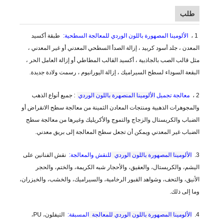
طلب
1 ،
الألومينا المصهورة باللون الوردي للمعالجة السطحية:
طبقة أكسيد
المعدن ، جلد أسود كربيد ، إزالة الصدأ السطحي المعدني أو غير المعدني ،
مثل قالب الصب بالجاذبية ، أكسيد القالب المطاطي أو إزالة العامل الحر ،
البقعة السوداء لسطح السيراميك ، إزالة اليورانيوم ، رسمت ولادة جديدة.
2 ،
معالجة تجميل
الألومينا المنصهرة باللون الوردي
: جميع أنواع الذهب
والمجوهرات الذهبية ومنتجات المعادن الثمينة من معالجة سطح الانقراض أو
الضباب والكريستال والزجاج والتموج والأكريليك وغيرها من معالجة سطح
الضباب غير المعدني ويمكن أن تجعل سطح المعالجة إلى بريق معدني.
3.
الألومينا المصهورة باللون الوردي
للنقش والمعالجة:
نقش الفنانين على
اليشم، والكريستال، والعقيق، والأحجار شبه الكريمة، والختم، والحجر
الأنيق، والتحف، وشواهد القبور الرخامية، والسيراميك، والخشب، والخيزران،
وما إلى ذلك.
4.
الألومينا المصهورة باللون الوردي للمعالجة
المسبقة:
التيفلون، PU،