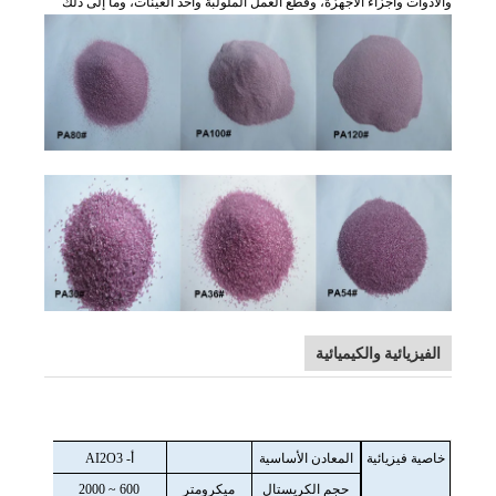
والأدوات وأجزاء الأجهزة، وقطع العمل الملولبة وأخذ العينات، وما إلى ذلك
الفيزيائية والكيميائية
خاصية فيزيائية
المعادن الأساسية
أ- AI2O3
حجم الكريستال
ميكرومتر
600 ~ 2000